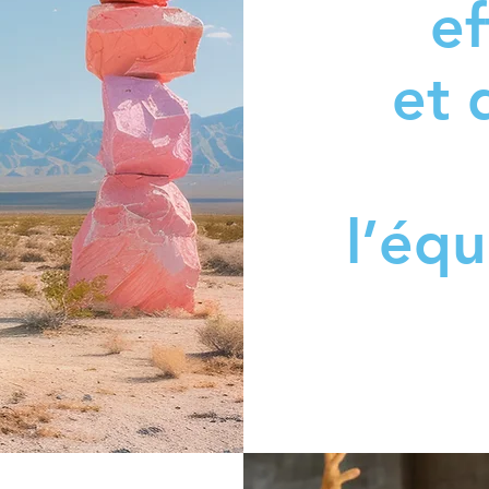
e
et 
l’équ