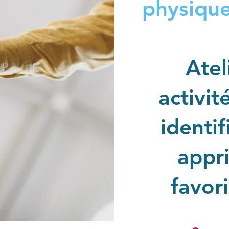
physiqu
Atel
activit
identif
appri
favor