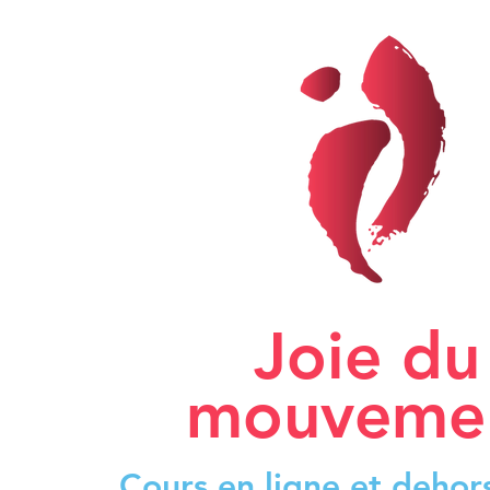
Joie du
mouveme
Cours en ligne et dehor