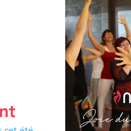
nt
s cet été