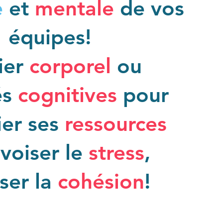
e
et
mentale
de vos
équipes!
ier
corporel
ou
és
cognitives
pour
ier ses
ressources
voiser le
stress
,
iser la
cohésion
!