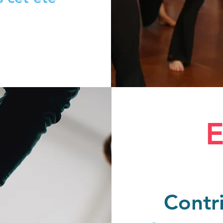
E
Contr