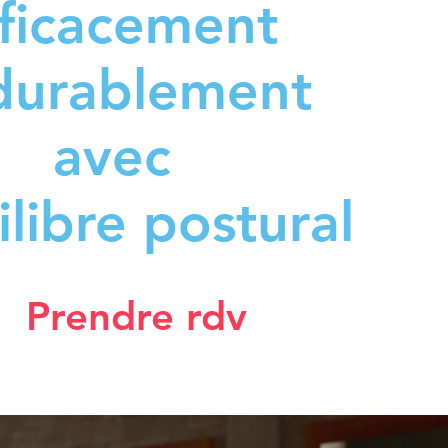
fficacement
durablement
avec
ilibre postural
Prendre rdv